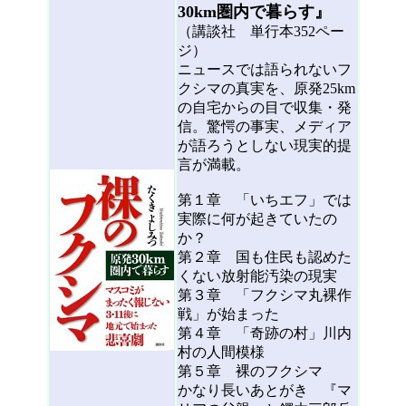
30km圏内で暮らす』
（講談社 単行本352ペー
ジ）
ニュースでは語られないフ
クシマの真実を、原発25km
の自宅からの目で収集・発
信。驚愕の事実、メディア
が語ろうとしない現実的提
言が満載。
第１章 「いちエフ」では
実際に何が起きていたの
か？
第２章 国も住民も認めた
くない放射能汚染の現実
第３章 「フクシマ丸裸作
戦」が始まった
第４章 「奇跡の村」川内
村の人間模様
第５章 裸のフクシマ
かなり長いあとがき 『マ