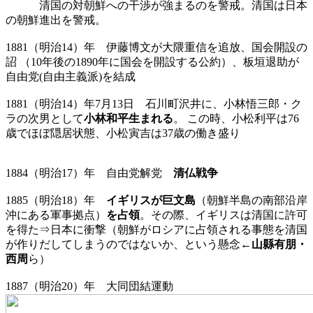
清国の対朝鮮への干渉が強まるのを警戒。清国は日本
の朝鮮進出を警戒。
1881（明治14）年 伊藤博文が大隈重信を追放、国会開設の
詔 （10年後の1890年に国会を開設する公約）、板垣退助が
自由党(自由主義派)を結成
1881（明治14）年7月13日 石川町沢井に、小林悟三郎・ク
ラの次男として
小林和平生まれる
。 この時、小松利平は76
歳でほぼ隠居状態、小松寅吉は37歳の働き盛り
1884（明治17）年 自由党解党
清仏戦争
1885（明治18）年
イギリスが巨文島
（朝鮮半島の南部沿岸
沖にある軍事拠点）
を占領
。その際、イギリスは清国に許可
を得た⇒日本に衝撃（朝鮮がロシアに占領される事態を清国
が作りだしてしまうのではないか、という懸念←
山縣有朋・
西周
ら）
1887（明治20）年 大同団結運動