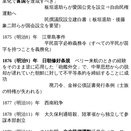
業化で
富国
を達成すべき」
板垣退助らが愛国公党を設立⇒自由民権
運動へ
民撰議院設立建白書（ 板垣退助・後藤
象二郎らが国会設立を要望）
1875（明治8）年 江華島事件
平民苗字必称義務令（すべての平民が苗
字を持つことを義務化）
1876（明治9）年 日朝修好条規
ペリー来航のときの経験
をそのまま逆に応用した「砲艦外交」で、中華思想からの脱
却が遅れていた朝鮮に対して不平等条約を締結することに成
功
廃刀令、金禄公債証書発行条例（士族
の特権が失われる）
1877（明治10）年 西南戦争
1878（明治11）年 大久保利通暗殺、陸軍省から独立して参
謀本部創立