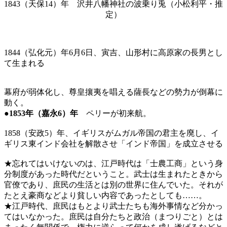
1843（天保14）年 沢井八幡神社の波乗り兎（小松利平・推
定）
1844（弘化元）年6月6日、寅吉、山形村に高原家の長男とし
て生まれる
幕府が弱体化し、尊皇攘夷を唱える薩長などの勢力が倒幕に
動く。
●1853年（嘉永6）年
ペリーが初来航。
1858（安政5）年、イギリスがムガル帝国の君主を廃し、イ
ギリス東インド会社を解散させ「インド帝国」を成立させる
★忘れてはいけないのは、江戸時代は「士農工商」という身
分制度があった時代だということ。武士は生まれたときから
官僚であり、庶民の生活とは別の世界に住んでいた。それが
たとえ豪商などより貧しい内容であったとしても……。
★江戸時代、庶民はもとより武士たちも海外事情など分かっ
てはいなかった。庶民は自分たちと政治（まつりごと）とは