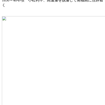
1830～40年頃 小松利平、高遠藩を脱藩して南福島に住み着
く