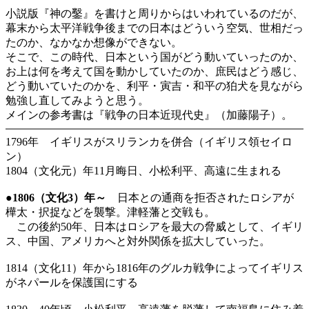
小説版『神の鑿』を書けと周りからはいわれているのだが、
幕末から太平洋戦争後までの日本はどういう空気、世相だっ
たのか、なかなか想像ができない。
そこで、この時代、日本という国がどう動いていったのか、
お上は何を考えて国を動かしていたのか、庶民はどう感じ、
どう動いていたのかを、利平・寅吉・和平の狛犬を見ながら
勉強し直してみようと思う。
メインの参考書は『戦争の日本近現代史』（加藤陽子）。
1796年 イギリスがスリランカを併合（イギリス領セイロ
ン）
1804（文化元）年11月晦日、小松利平、高遠に生まれる
●1806（文化3）年～
日本との通商を拒否されたロシアが
樺太・択捉などを襲撃。津軽藩と交戦も。
この後約50年、日本はロシアを最大の脅威として、イギリ
ス、中国、アメリカへと対外関係を拡大していった。
1814（文化11）年から1816年のグルカ戦争によってイギリス
がネパールを保護国にする