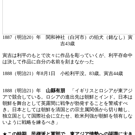
1887（明治20）年 関和神社（白河市）の狛犬（銘なし）寅
吉43歳
寅吉は利平のもとで次々に作品を彫っていくが、利平存命中
は決して作品に自分の名前を刻まなかった
1888（明治21）年8月1日 小松利平没。83歳。寅吉44歳
1888（明治21）年
山縣有朋
「イギリスとロシアが東アジ
アで競合している。ロシアの進出先は朝鮮とインド。日本は
朝鮮を舞台として英露間に戦争が勃発することを警戒すべ
き。日本としては朝鮮を清国との宗主属関係から切り離し、
独立国として国際社会に立たせ、欧米列強が朝鮮を領有しな
いように戦略を練るべき」
★
この時期、民権派と軍部で、東アジア情勢への認識に大き