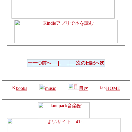
一つ前へ ｜
｜ 次の日記へ
books
music
目次
HOME