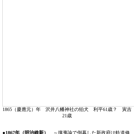
1865（慶應元）年 沢井八幡神社の狛犬 利平61歳？ 寅吉
21歳
●1867年（明治維新）
～攘夷論で倒幕した新政府は軌道修