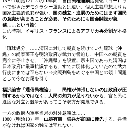
1879（明治12）～の10年間
自由民権運動
活発化（ヨーロッ
パで起きたデモクラシー運動とは違い、個人主義思想よりも
国家主義的色彩が強い。
国の独立・進展のためにはまず国民
の意識が高まることが必要。そのためにも国会開設が急
務……という論
）
この時期、
イギリス・フランスによるアフリカ再分割
が本格
化
「琉球処分」……清国に対して朝貢を続けていた琉球（沖
縄）の尚泰藩王を明治政府が武力で脅迫し、中国への朝貢を
完全に停止させ、「沖縄県」を設置。宗主国であった清国は
日本政府に厳重抗議するも、すでに弱体化していたので武力
行使にまでは至らない⇒尖閣列島をめぐる中国との領土問題
として今なお尾を引く
福沢諭吉「通俗民権論」
……
民権が伸張しないのは政府が圧
制するからではなく、人民の知力が足りないから
。官と民に
適度な対立と競争があってこそ双方が発展できる。
一方の政府内軍事当局の対外意識は……
1880（明治13）年
山縣有朋 強兵が富国に優先
する。兵備
がなければ国家の独立は守れない。