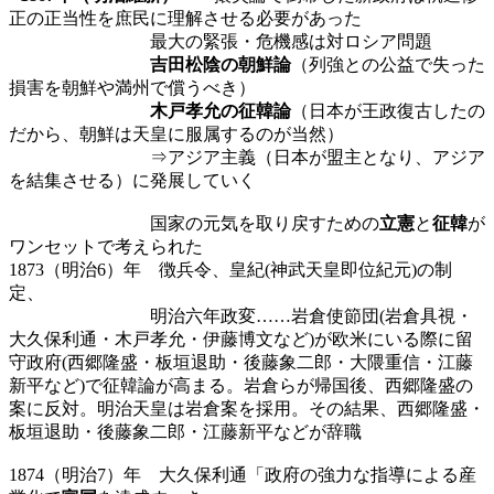
正の正当性を庶民に理解させる必要があった
最大の緊張・危機感は対ロシア問題
吉田松陰の朝鮮論
（列強との公益で失った
損害を朝鮮や満州で償うべき）
木戸孝允の征韓論
（日本が王政復古したの
だから、朝鮮は天皇に服属するのが当然）
⇒アジア主義（日本が盟主となり、アジア
を結集させる）に発展していく
国家の元気を取り戻すための
立憲
と
征韓
が
ワンセットで考えられた
1873（明治6）年 徴兵令、皇紀(神武天皇即位紀元)の制
定、
明治六年政変……岩倉使節団(岩倉具視・
大久保利通・木戸孝允・伊藤博文など)が欧米にいる際に留
守政府(西郷隆盛・板垣退助・後藤象二郎・大隈重信・江藤
新平など)で征韓論が高まる。岩倉らが帰国後、西郷隆盛の
案に反対。明治天皇は岩倉案を採用。その結果、西郷隆盛・
板垣退助・後藤象二郎・江藤新平などが辞職
1874（明治7）年 大久保利通「政府の強力な指導による産