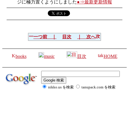
ジに極力置くようにしました
●⇒最新更新情報
一つ前 ｜
目次
｜ 次へ
books
music
目次
HOME
nikko.us を検索
tanupack.com を検索