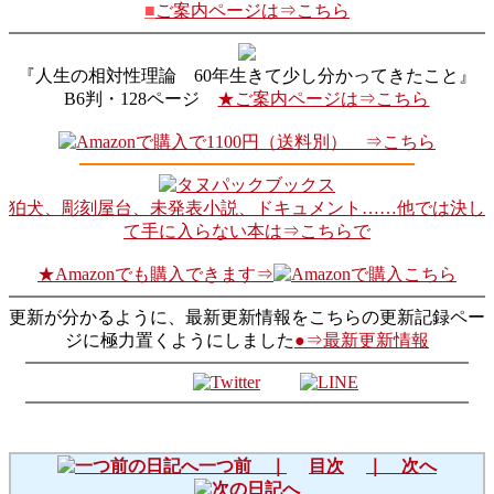
■
ご案内ページは⇒こちら
『人生の相対性理論 60年生きて少し分かってきたこと』
B6判・128ページ
★ご案内ページは⇒こちら
で1100円（送料別） ⇒こちら
狛犬、彫刻屋台、未発表小説、ドキュメント……他では決し
て手に入らない本は⇒こちらで
★Amazonでも購入できます⇒
こちら
更新が分かるように、最新更新情報をこちらの更新記録ペー
ジに極力置くようにしました
●⇒最新更新情報
一つ前 ｜
目次
｜ 次へ