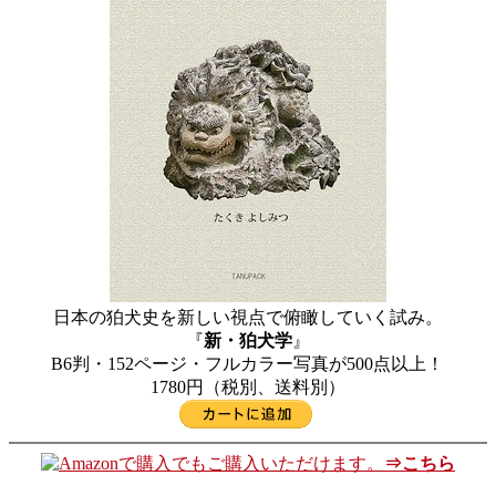
日本の狛犬史を新しい視点で俯瞰していく試み。
『
新・狛犬学
』
B6判・152ページ・フルカラー写真が500点以上！
1780円（税別、送料別）
でもご購入いただけます。
⇒こちら