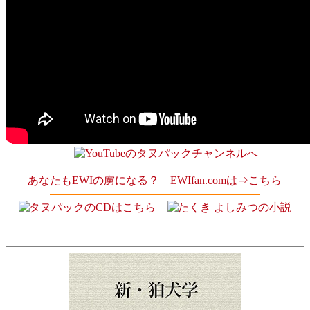
あなたもEWIの虜になる？ EWIfan.comは⇒こちら