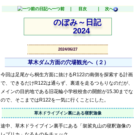
一つ前 ｜
目次
｜ 次へ
のぼみ～日記
2024
2024/06/27
草木ダム方面の穴場観光へ（２）
今回は足尾から桐生方面に抜けるR122の南側を探索する計画
で、できるだけR122は通らず、裏道を走るつもりなのだが、
メインの目的地である旧花輪小学校校舎の開館が15.30までな
ので、そこまではR122を一気に行くことにした。
草木ドライブイン裏にある寝釈迦像
途中、草木ドライブイン裏手にある「袈裟丸山の寝釈迦像の
レプリカ」なるものをチェック。