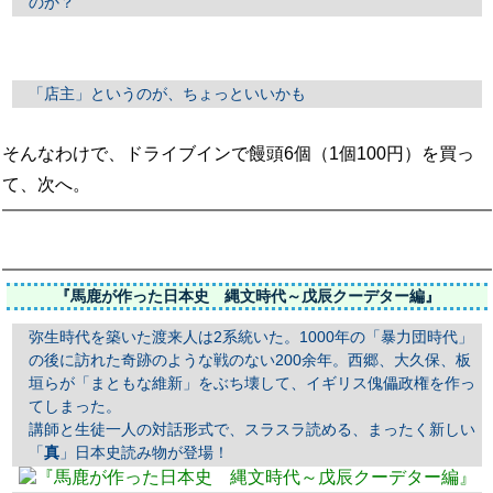
のか？
「店主」というのが、ちょっといいかも
そんなわけで、ドライブインで饅頭6個（1個100円）を買っ
て、次へ。
『馬鹿が作った日本史 縄文時代～戊辰クーデター編』
弥生時代を築いた渡来人は2系統いた。1000年の「暴力団時代」
の後に訪れた奇跡のような戦のない200余年。西郷、大久保、板
垣らが「まともな維新」をぶち壊して、イギリス傀儡政権を作っ
てしまった。
講師と生徒一人の対話形式で、スラスラ読める、まったく新しい
「
真
」日本史読み物が登場！