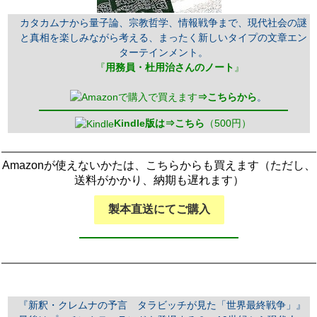
カタカムナから量子論、宗教哲学、情報戦争まで、現代社会の謎
と真相を楽しみながら考える、まったく新しいタイプの文章エン
ターテインメント。
『
用務員・杜用治さんのノート
』
で買えます
⇒こちらから
。
Kindle版は⇒こちら
（500円）
Amazonが使えないかたは、こちらからも買えます（ただし、
送料がかかり、納期も遅れます）
製本直送にてご購入
『新釈・クレムナの予言 タラビッチが見た「世界最終戦争」』