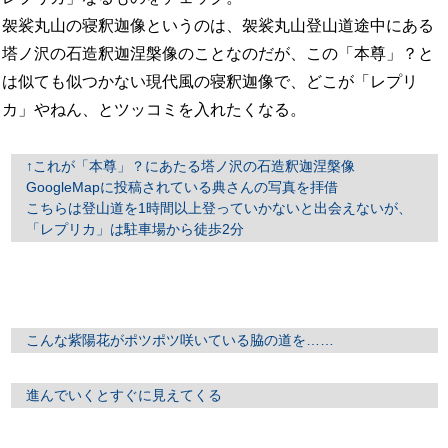
袈裟丸山の寝釈迦像というのは、袈裟丸山登山道途中にある
塔ノ沢の石造釈迦涅槃像のことなのだが、この「本尊」？と
は似ても似つかない現代風の寝釈迦像で、どこが「レプリ
カ」やねん、とツッコミを入れたくなる。
↑これが「本尊」？にあたる塔ノ沢の石造釈迦涅槃像
GoogleMapに投稿されている典さんの写真を拝借
こちらは登山道を1時間以上登っていかないと出会えないが、
「レプリカ」は駐車場から徒歩2分
こんな紫陽花がポツポツ咲いている脇の道を……
進んでいくとすぐに見えてくる