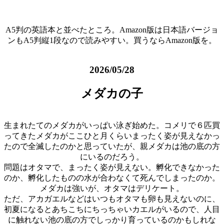
A5判の英語本と並べたところ。Amazon版は日本語バージョ
ンもA5判縦1段なので読みやすい。買うならAmazon版を。
2026/05/28
メダカの子
生まれたてのメダカがいっぱい泳ぎ始めた。コメリで６匹買
ってきたメダカがここひと月くらいまったく姿が見えなかっ
たので全滅したのかと思っていたが、親メダカは池の底の方
にいるのだろう。
問題はオタマで、まったく姿が見えない。孵化できなかった
のか、孵化したものの水が合わなくて死んでしまったのか。
メダカは強いが、オタマはデリケート。
ただ、アカガエルなどはいつもオタマも卵も見えないのに、
初夏になるとあちこちにちっちゃいカエルがいるので、人目
に触れない池の底の方でしっかり育っているのかもしれな