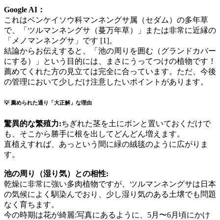
Google AI：
これはベンケイソウ科マンネングサ属（セダム）の多年草
で、「ツルマンネングサ（蔓万年草）」または非常に近縁の
「メノマンネングサ」です [1]。
結論からお伝えすると、「池の周りを囲む（グランドカバー
にする）」という目的には、まさにうってつけの植物です！
薦めてくれた方の見立ては完全に合っています。ただ、今後
の管理において少しだけ注意したいポイントがあります。
💡 薦められた通り「大正解」な理由
驚異的な繁殖力:
ちぎれた茎を土にポンと置いておくだけで
も、そこから勝手に根を出してどんどん増えます。
直植えすれば、あっという間に緑の絨毯のように広がりま
す。
池の周り（湿り気）との相性:
乾燥に非常に強い多肉植物ですが、ツルマンネングサは日本
の気候によく馴染んでおり、少し湿り気のある土壌でも問題
なく育ちます。
今の時期は花が綺麗:写真にあるように、5月〜6月頃にかけ