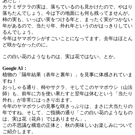
あたし：
カラミザクラの実は、落ちているのも見かけたので、やはり
落ちたんでしょう。今は下の地面にも何も残ってませんが。
柿の実も、いっぱい実をつける年と、まったく実がつかない
年があるので、当たり年、外れ年というのがはっきりしてい
るんでしょう。
今年はヤマボウシがすごいことになってます。去年はほとん
ど咲かなかったのに。
この白い花のようなものは、実は花ではない、とか。
Google AI：
植物の「隔年結果（表年と裏年）」を見事に体感されていま
すね！
おっしゃる通り、柿やサクラ、そしてこのヤマボウシ（山法
師）も、前年に力を使い果たすと翌年は休むという「当たり
外れ」が非常にはっきり出ます。
今年のヤマボウシの見事な咲きっぷりは、まさに大当たりの
年ですね。そして、ご指摘の通り「この白い花のようなもの
は、実は花（花弁）ではありません」。
この不思議な構造の正体と、秋の美味しいお楽しみについて
ご紹介します。