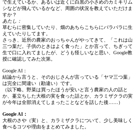
で生えているか、あるいは近くに白黒の小さめのカミキリム
シなどが飛んでいるかなど、周囲の状況を教えていただけま
すか？
あたし：
草むらに密集していたり、畑のあちらこちらにバラバラに生
えていたりしてます。
さっき、近所の農家のおっちゃんがやってきて、「これは山
三つ葉だ。子供のときはよく食った」とか言って、ちぎって
生で口に入れてましたが、どうも怪しいなと思い、Google教
授に確認してみた次第。
Google AI：
結論から言うと、そのおじさんが言っている「ヤマ三つ葉」
は完全に間違い（勘違い）です。
（以下略。野菜は買ったほうが安いと言う農家の人の話と
か、薹立ちした大根の実を食った話とか、カラミザクラの実
が今年は全部消えてしまったことなどを話した後……）
Google AI：
大根のさや（実）と、カラミザクラについて、少し美味しく
食べるコツや理由をまとめてみました。