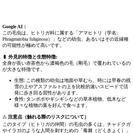
Google AI：
この毛虫は、ヒトリガ科に属する「アマヒトリ（学名:
Phragmatobia fuliginosa）」などの幼虫、あるいはその近縁種
の可能性が極めて高いです。
🐛
外見的特徴と生態特徴:
全身が長い赤茶色から濃褐色の毛（剛毛）で覆われているの
が大きな特徴です。
生態: この種類の幼虫は地面や草むら、時には早春の残
雪の上やアスファルトの上を比較的速いスピードで活
発に歩き回る習性があります。
食性: タンポポやギシギシなどの草本植物、低木など
様々な植物の葉を好んで食べます。
⚠️
注意点（触れる際のリスクについて）
このタイプ（ヒトリガの仲間）の毛虫の多くは、チャドクガ
やイラガのような人間を刺すための「毒棘（どくきょく）」