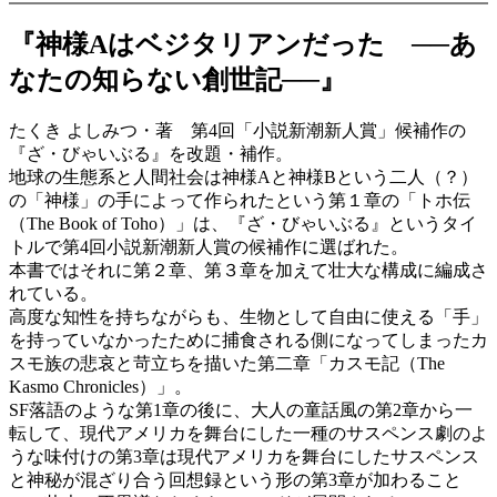
『神様Aはベジタリアンだった ──あ
なたの知らない創世記──』
たくき よしみつ・著 第4回「小説新潮新人賞」候補作の
『ざ・びゃいぶる』を改題・補作。
地球の生態系と人間社会は神様Aと神様Bという二人（？）
の「神様」の手によって作られたという第１章の「トホ伝
（The Book of Toho）」は、『ざ・びゃいぶる』というタイ
トルで第4回小説新潮新人賞の候補作に選ばれた。
本書ではそれに第２章、第３章を加えて壮大な構成に編成さ
れている。
高度な知性を持ちながらも、生物として自由に使える「手」
を持っていなかったために捕食される側になってしまったカ
スモ族の悲哀と苛立ちを描いた第二章「カスモ記（The
Kasmo Chronicles）」。
SF落語のような第1章の後に、大人の童話風の第2章から一
転して、現代アメリカを舞台にした一種のサスペンス劇のよ
うな味付けの第3章は現代アメリカを舞台にしたサスペンス
と神秘が混ざり合う回想録という形の第3章が加わること