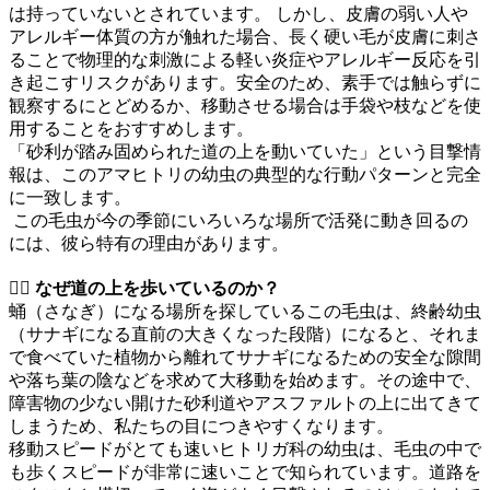
は持っていないとされています。 しかし、皮膚の弱い人や
アレルギー体質の方が触れた場合、長く硬い毛が皮膚に刺さ
ることで物理的な刺激による軽い炎症やアレルギー反応を引
き起こすリスクがあります。安全のため、素手では触らずに
観察するにとどめるか、移動させる場合は手袋や枝などを使
用することをおすすめします。
「砂利が踏み固められた道の上を動いていた」という目撃情
報は、このアマヒトリの幼虫の典型的な行動パターンと完全
に一致します。
この毛虫が今の季節にいろいろな場所で活発に動き回るの
には、彼ら特有の理由があります。
🏃‍♂️ なぜ道の上を歩いているのか？
蛹（さなぎ）になる場所を探しているこの毛虫は、終齢幼虫
（サナギになる直前の大きくなった段階）になると、それま
で食べていた植物から離れてサナギになるための安全な隙間
や落ち葉の陰などを求めて大移動を始めます。その途中で、
障害物の少ない開けた砂利道やアスファルトの上に出てきて
しまうため、私たちの目につきやすくなります。
移動スピードがとても速いヒトリガ科の幼虫は、毛虫の中で
も歩くスピードが非常に速いことで知られています。道路を