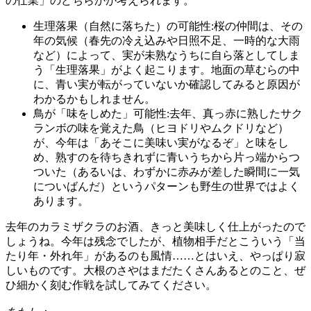
の仕業」のどちらかが考えられます。
生理落果（自然に落ちた）の可能性:桜の仲間は、その
年の気候（春先の冷え込みや日照不足、一時的な大雨
など）によって、実が未熟なうちに自ら落としてしま
う「生理落果」がよく起こります。地面の草むらの中
に、青い実が転がっていないか確認してみると原因が
わかるかもしれません。
鳥が「味をしめた」可能性:去年、真っ赤に熟したサク
ランボの味を覚えた鳥（ヒヨドリやムクドリなど）
が、今年は「あそこに美味い実がなるぞ」と味をし
め、熟すのを待ちきれずに青いうちから片っ端からつ
ついた（あるいは、わずかに赤みが差した瞬間に一気
についばんだ）というパターンも野生の世界ではよく
あります。
去年のカラミザクラのお酒、きっと美味しく仕上がったので
しょうね。今年は残念でしたが、植物相手だとこういう「当
たり年・外れ年」があるのも風情……とはいえ、やっぱり寂
しいものです。大根のさやはまだたくさんあるとのこと、ぜ
ひ細かく刻む作戦を試してみてください。