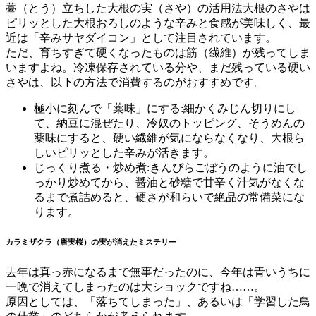
薹（とう）立ちした大根の実（さや）の活用法大根のさやは
ピリッとした大根おろしのような辛みと食感が美味しく、最
近は「辛みサヤダイコン」として注目されています。
ただ、育ちすぎて硬くなったものは筋（繊維）が残ってしま
いますよね。冷凍保存されている分や、まだ残っている硬い
さやは、以下の方法で消費するのがおすすめです。
極小に刻んで「薬味」にする:細かくみじん切りにし
て、納豆に混ぜたり、冷奴のトッピング、そうめんの
薬味にすると、硬い繊維が気にならなくなり、大根ら
しいピリッとした辛みが活きます。
じっくり煮る・炒め煮:きんぴらごぼうのように油でし
っかり炒めてから、醤油と砂糖で甘辛く汁気がなくな
るまで煮詰めると、硬さが和らいで絶品の常備菜にな
ります。
カラミザクラ（唐実桜）の実が消えたミステリー
去年は真っ赤になるまで無事だったのに、今年は青いうちに
一晩で消えてしまったのは大ショックですね……。
原因としては、「落ちてしまった」、あるいは「学習した鳥