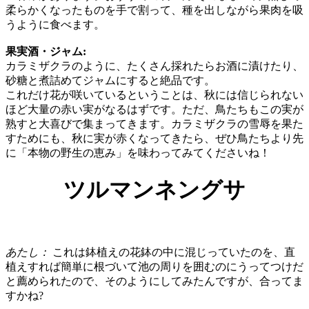
柔らかくなったものを手で割って、種を出しながら果肉を吸
うように食べます。
果実酒・ジャム:
カラミザクラのように、たくさん採れたらお酒に漬けたり、
砂糖と煮詰めてジャムにすると絶品です。
これだけ花が咲いているということは、秋には信じられない
ほど大量の赤い実がなるはずです。ただ、鳥たちもこの実が
熟すと大喜びで集まってきます。カラミザクラの雪辱を果た
すためにも、秋に実が赤くなってきたら、ぜひ鳥たちより先
に「本物の野生の恵み」を味わってみてくださいね！
ツルマンネングサ
あたし：
これは鉢植えの花鉢の中に混じっていたのを、直
植えすれば簡単に根づいて池の周りを囲むのにうってつけだ
と薦められたので、そのようにしてみたんですが、合ってま
すかね?