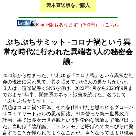
製本直送版をご購入
Kindle版もあります（300円）⇒こちら
ぷちぷちサミット -コロナ禍という異
常な時代に行われた異端者3人の秘密会
議-
2020年から始まった、いわゆる「コロナ禍」という異常な社
会の現出に呆れ果て、異を唱えていた3人の男たちがいた。
３人は、喧噪渦巻くSNSを避け、2022年4月から2023年9月ま
でおよそ1年半、閉鎖系のネット談義を続けた。名づけて
「ぷちぷちサミット」。
話題はコロナ禍の正体、それを仕掛けたと思われるグローバ
リストエリートたちの思考回路、AIを使った統一世界政府
計画、果ては多次元世界観という哲学的な議論まで飛び出し
た。当時は「陰謀論」「トンデモ」と呼ばれて大っぴらに発
言することが憚られるようなことが、今となってはより現実