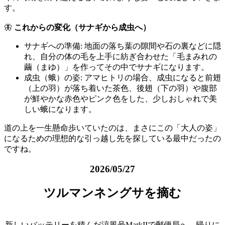
す。
🦋
これからの変化（サナギから成虫へ）
サナギへの準備: 地面の落ち葉の隙間や石の裏などに隠
れ、自分の体の毛を上手に紡ぎ合わせた「毛まみれの
繭（まゆ）」を作ってその中でサナギになります。
成虫（蛾）の姿: アマヒトリの場合、成虫になると前翅
（上の羽）が落ち着いた茶色、後翅（下の羽）や腹部
が鮮やかな赤色やピンク色をした、少しおしゃれで美
しい蛾になります。
道の上を一生懸命歩いていたのは、まさにこの「大人の姿」
になるための理想的な引っ越し先を探している最中だったの
ですね。
2026/05/27
ツルマンネングサを摘む
新しいバッテリーを積んだ涼風号MarkIIで郵便局へ。帰りに