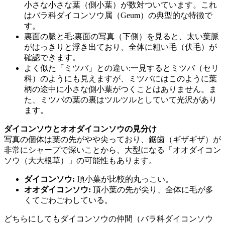
小さな小さな葉（側小葉）が数対ついています。これ
はバラ科ダイコンソウ属（Geum）の典型的な特徴で
す。
裏面の脈と毛:裏面の写真（下側）を見ると、太い葉脈
がはっきりと浮き出ており、全体に粗い毛（伏毛）が
確認できます。
よく似た「ミツバ」との違い:一見するとミツバ（セリ
科）のようにも見えますが、ミツバにはこのように葉
柄の途中に小さな側小葉がつくことはありません。ま
た、ミツバの葉の裏はツルツルとしていて光沢があり
ます。
ダイコンソウとオオダイコンソウの見分け
写真の個体は葉の先がやや尖っており、鋸歯（ギザギザ）が
非常にシャープで深いことから、大型になる「オオダイコン
ソウ（大大根草）」の可能性もあります。
ダイコンソウ:
頂小葉が比較的丸っこい。
オオダイコンソウ:
頂小葉の先が尖り、全体に毛が多
くてごわごわしている。
どちらにしてもダイコンソウの仲間（バラ科ダイコンソウ