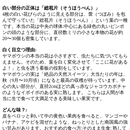
白い部分の正体は「総苞片（そうほうべん）」
4枚の白い花びらのように見える部分は、蕾（つぼみ）を包
んで守っていた「総苞片（そうほうべん）」という葉の一種
です。本当の花は中央の球体:中心にある緑色の丸いピンポ
ンの頭のような部分に、直径数ミリの小さな本物の花が約
20〜30個も密集しています。
白く目立つ理由:
ヤマボウシの本当の花は小さすぎて、虫たちに気づいてもら
えません。そのため、葉を白く変化させて「ここに花がある
よ！」と虫を誘う看板の役割をしています。
ヤマボウシの実は「絶品の天然スイーツ」大当たりの年は、
秋（9月〜10月頃）になると最高の収穫が待っています。中
心の丸い部分が、直径2cmほどの真っ赤なジャコウカボチャ
のようなイボイボのある実に熟します。 こちらは人間が本
当に生で食べて大満足できる美味しい果実です。
どんな味？:
皮をペロッと剥いて中の黄色い果肉を食べると、マンゴーや
バナナ、アケビを混ぜたような、ねっとりとした南国風の強
い甘みがあります。おすすめの食べ方:そのまま生食: 熟して