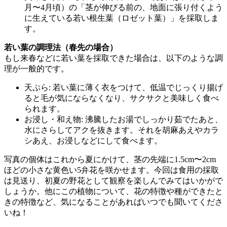
月〜4月頃）の「茎が伸びる前の、地面に張り付くよう
に生えている若い根生葉（ロゼット葉）」を採取しま
す。
若い葉の調理法（春先の場合）
もし来春などに若い葉を採取できた場合は、以下のような調
理が一般的です。
天ぷら: 若い葉に薄く衣をつけて、低温でじっくり揚げ
ると毛が気にならなくなり、サクサクと美味しく食べ
られます。
お浸し・和え物: 沸騰したお湯でしっかり茹でたあと、
水にさらしてアクを抜きます。それを胡麻あえやカラ
シあえ、お浸しなどにして食べます。
写真の個体はこれから夏にかけて、茎の先端に1.5cm〜2cm
ほどの小さな黄色い5弁花を咲かせます。今回は食用の採取
は見送り、初夏の野花として観察を楽しんでみてはいかがで
しょうか。他にこの植物について、花の特徴や種ができたと
きの特徴など、気になることがあればいつでも聞いてくださ
いね！