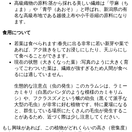
高級織物の原料:茎から採れる美しい繊維は「苧麻（ち
ょま）」や「青苧（あおそ）」と呼ばれ、新潟県の有
名な高級布地である越後上布や小千谷縮の原料になり
ます。
食用について
若葉は食べられます:春先に出る非常に若い新芽や葉で
あれば、アク抜きをしてお浸しにしたり、天ぷらにし
て食べることができます。
現在の状態（大きくなった葉）:写真のように大きく育
ってごわついた葉は、繊維が強すぎるため人間が食べ
るには適していません。
生態的な注意点（虫の発生）このカラムシは、ラミー
カミキリ（白黒のパンダのような模様のカミキリム
シ）や、フクラスズメという蛾の幼虫（黒くて派手な
大型の毛虫）が非常に好む植物です。特に夏場になる
と、群生している場所にたくさんの毛虫が発生するこ
とがあるため、近づく際は少し注意してください。
もし興味があれば、この植物がどれくらいの高さ（密集度）