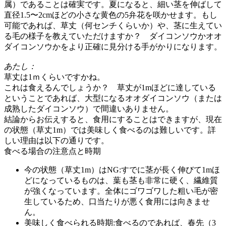
属）であることは確実です。夏になると、細い茎を伸ばして
直径1.5〜2cmほどの小さな黄色の5弁花を咲かせます。もし
可能であれば、草丈（何センチくらいか）や、茎に生えてい
る毛の様子を教えていただけますか？ ダイコンソウかオオ
ダイコンソウかをより正確に見分ける手がかりになります。
あたし：
草丈は1ｍくらいですかね。
これは食えるんでしょうか？ 草丈が1mほどに達している
ということであれば、大型になるオオダイコンソウ（または
成熟したダイコンソウ）で間違いありません。
結論からお伝えすると、食用にすることはできますが、現在
の状態（草丈1m）では美味しく食べるのは難しいです。詳
しい理由は以下の通りです。
食べる場合の注意点と時期
今の状態（草丈1m）はNG:すでに茎が長く伸びて1mほ
どになっているものは、葉も茎も非常に硬く、繊維質
が強くなっています。全体にゴワゴワした粗い毛が密
生しているため、口当たりが悪く食用には向きませ
ん。
美味しく食べられる時期:食べるのであれば、春先（3