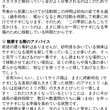
スタスタと横切っていく姿がよく目撃されるのはこのためで
す。
早春から初夏にかけてが活動期この仲間は幼虫の姿で冬を越
し（越冬幼虫）、暖かくなると再び活動を再開して初夏に向
けてサナギになります。そのため、「この季節にあちこちで
見かける」というのは、まさに彼らが一斉にサナギになる準
備のために移動している時期だからです。
💡
観察する際のアドバイス
前述の通り毒針はありませんが、砂利道を歩いている個体は
サナギになる場所を探して焦っていることが多いため、そっ
と見守ってあげるのが一番です。もし踏まれそうな場所にい
て移動させてあげたい場合は、近くの草むらや落ち葉の多い
柔らかな地面に、枝などを使ってそっと移してあげると良い
でしょう。
「全長5cmくらい」というサイズ感は、まさに終齢幼虫（サ
ナギになる直前の最も大きく育った状態）のアマヒトリ（あ
るいは近縁のヒトリガ類）の大きさとぴったり一致しま
す！ これだけ大きくなっているということは、まさに今が
成長の最終段階で、数日〜数週間のうちに繭（まゆ）を作っ
てサナギになる準備を進めている状態です。
今の時期を乗り越えると、次のような姿へと変化していきま