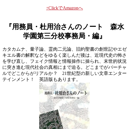
↑ClickでAmazonへ
『用務員・杜用治さんのノート 森水
学園第三分校事務局・編』
カタカムナ、量子論、霊肉二元論、旧約聖書の創世記やエゼ
キエル書の解釈などをゆるく楽しんだ後は、近現代史の怖さ
を学び直し、フェイク情報と情報操作に操られ、末世的状況
に突き進む現代社会の真相にまで迫る。どこまでがバーチャ
ルでどこからがリアルか？ 21世紀型の新しい文章エンター
テインメント！ 英語版もあります。