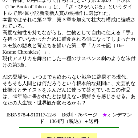
の「神様」の手によって作られたという第１章の「トホ伝
（The Book of Toho）」は、『ざ・びゃいぶる』というタイ
トルで第4回小説新潮新人賞の候補作に選ばれた。
本書ではそれに第２章、第３章を加えて壮大な構成に編成さ
れている。
高度な知性を持ちながらも、生物として自由に使える「手」
を持っていなかったために捕食される側になってしまったカ
スモ族の悲哀と苛立ちを描いた第二章「カスモ記（The
Kasmo Chronicles）」。
現代アメリカを舞台にした一種のサスペンス劇のような味付
けの第3章。
AIの登場や、いつまでも終わらない戦争に辟易する現代、
そもそも人間とは何だろうという根本的な疑問に、文芸的な
仕掛けとテイストをふんだんに使って答えているこの作品
は、40年前に書かれたとは思えない新鮮さを感じさせる。あ
なたの人生観・世界観が変わるかも？
ISBN978-4-910117-12-6 B6判・76ページ
★
オンデマン
ド 1364円（税込）＋送料