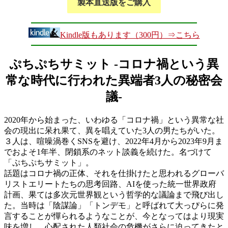
製本直送版をご購入
Kindle版もあります（300円）⇒こちら
ぷちぷちサミット -コロナ禍という異
常な時代に行われた異端者3人の秘密会
議-
2020年から始まった、いわゆる「コロナ禍」という異常な社
会の現出に呆れ果て、異を唱えていた3人の男たちがいた。
３人は、喧噪渦巻くSNSを避け、2022年4月から2023年9月ま
でおよそ1年半、閉鎖系のネット談義を続けた。名づけて
「ぷちぷちサミット」。
話題はコロナ禍の正体、それを仕掛けたと思われるグローバ
リストエリートたちの思考回路、AIを使った統一世界政府
計画、果ては多次元世界観という哲学的な議論まで飛び出し
た。当時は「陰謀論」「トンデモ」と呼ばれて大っぴらに発
言することが憚られるようなことが、今となってはより現実
味を増し、心配された人類社会の危機がさらに迫ってきたと