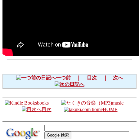
一つ前 ｜
目次
｜ 次へ
books
music
目次
HOME