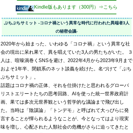
Kindle版もあります（300円）⇒こちら
ぷちぷちサミット -コロナ禍という異常な時代に行われた異端者3人
の秘密会議-
2020年から始まった、いわゆる「コロナ禍」という異常な社
会の現出に呆れ果て、異を唱えていた3人の男たちがいた。 ３
人は、喧噪渦巻くSNSを避け、2022年4月から2023年9月まで
およそ1年半、閉鎖系のネット談義を続けた。名づけて「ぷち
ぷちサミット」。
話題はコロナ禍の正体、それを仕掛けたと思われるグローバ
リストエリートたちの思考回路、AIを使った統一世界政府計
画、果ては多次元世界観という哲学的な議論まで飛び出し
た。当時は「陰謀論」「トンデモ」と呼ばれて大っぴらに発
言することが憚られるようなことが、今となってはより現実
味を増し、心配された人類社会の危機がさらに迫ってきたと