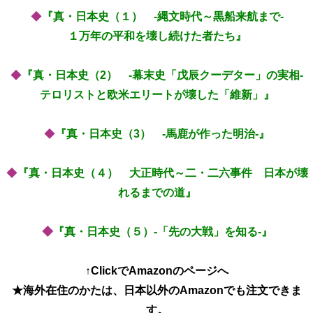
◆
『真・日本史（１） -縄文時代～黒船来航まで-
１万年の平和を壊し続けた者たち』
◆
『真・日本史（2） -幕末史「戊辰クーデター」の実相-
テロリストと欧米エリートが壊した「維新」』
◆
『真・日本史（3） -馬鹿が作った明治-』
◆
『真・日本史（４） 大正時代～二・二六事件 日本が壊
れるまでの道』
◆
『真・日本史（５）-「先の大戦」を知る-』
↑ClickでAmazonのページへ
★海外在住のかたは、日本以外のAmazonでも注文できま
す。