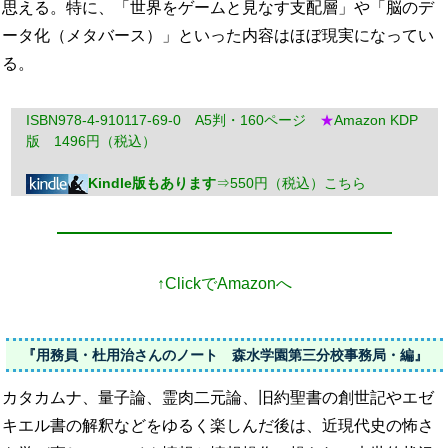
思える。特に、「世界をゲームと見なす支配層」や「脳のデ
ータ化（メタバース）」といった内容はほぼ現実になってい
る。
ISBN978-4-910117-69-0 A5判・160ページ
★
Amazon KDP
版 1496円（税込）
Kindle版もあります
⇒550円（税込）こちら
↑ClickでAmazonへ
『用務員・杜用治さんのノート 森水学園第三分校事務局・編』
カタカムナ、量子論、霊肉二元論、旧約聖書の創世記やエゼ
キエル書の解釈などをゆるく楽しんだ後は、近現代史の怖さ